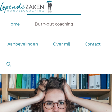
Spring
Door
naar
naar
LOPENDE
Wandelcoach
de
de
ZAKEN
Home
Burn-out coaching
WANDELCOACHING
Claudia
hoofdnavigatie
hoofd
van
inhoud
Leent
Aanbevelingen
Over mij
Contact
Show
Search