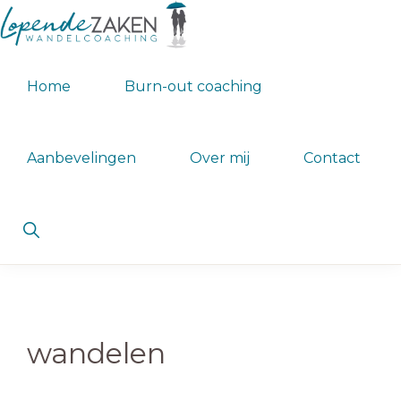
Spring
Door
naar
naar
LOPENDE
Wandelcoach
de
de
ZAKEN
Home
Burn-out coaching
WANDELCOACHING
Claudia
hoofdnavigatie
hoofd
van
inhoud
Leent
Aanbevelingen
Over mij
Contact
Show
Search
wandelen