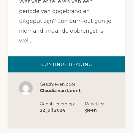
Wat valt er te leren van een
periode van opgebrand en
uitgeput zijn? Een burn-out gun je
niemand, maar de opbrengst is
wel …
OVERLESSEN
CONTINUE READING
VAN
EEN
BURN-
OUT
Geschreven door:
Claudia van Leent
Gepubliceerd op:
Reacties:
22 juli 2024
geen