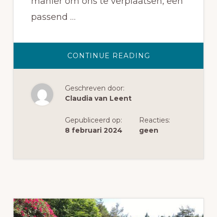
manier om ons te verplaatsen, een
passend …
OVERPAK
CONTINUE READING
JE
BEWEEGKANSE
Geschreven door:
Claudia van Leent
Gepubliceerd op:
Reacties:
8 februari 2024
geen