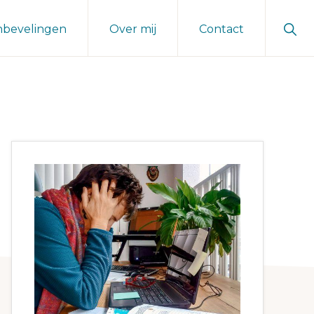
Sho
nbevelingen
Over mij
Contact
Sear
Primaire
Sidebar